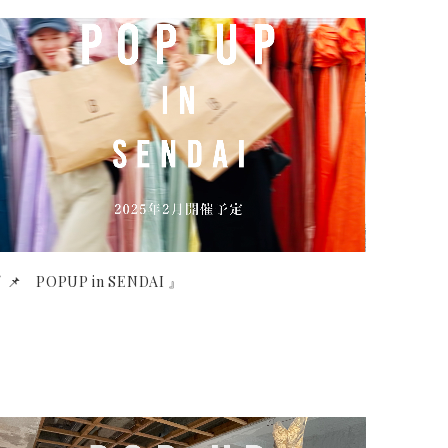
 📌 POPUP in SENDAI 』