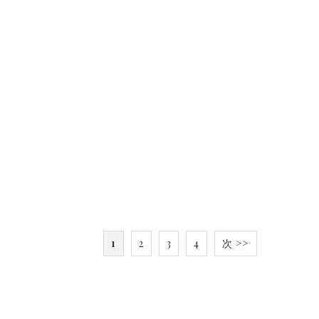
1
2
3
4
次 >>