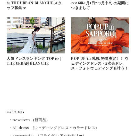
✨ THE URBAN BLANCHE スタ
2026年2月1日〜3月中旬 の期間に
ッフ募集 ✨
つきまして
人気ドレスランキング TOP10｜
POP UP in 札幌 開催決定！！ ウ
THE URBAN BLANCHE
ェディングドレス・2次会ドレ
ス・フォトウェディングも叶う！
CATEGORY
new item （新商品）
All dress (ウェディングドレス・カラードレス)
accessories （ブライダル アクセサリー）