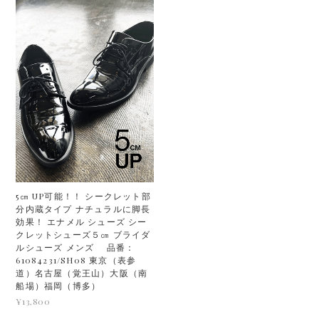
5㎝ UP可能！！ シークレット部
分内蔵タイプ ナチュラルに脚長
効果！ エナメル シューズ シー
クレットシューズ５㎝ ブライダ
ルシューズ メンズ 品番：
61084231/SH08 東京（表参
道）名古屋（覚王山）大阪（南
船場）福岡（博多）
¥13,800