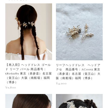
【再入荷】ヘッドドレス ゴール
リーフヘッドドレス ヘッドア
ド リーフ パール 商品番号：
クセ 商品番号：AC0055 東京
58061189 東京（表参道）名古屋
（表参道）名古屋（覚王山）大
（覚王山）大阪（南船場）福岡
阪（南船場）福岡（博多）
（博多）
¥4,900
¥9,800