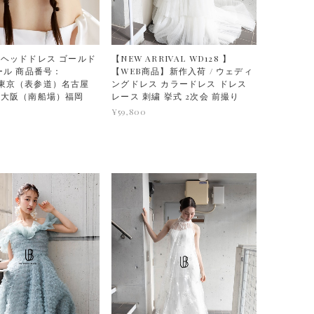
ヘッドドレス ゴールド
【NEW ARRIVAL WD128 】
ール 商品番号：
【WEB商品】新作入荷 / ウェディ
89 東京（表参道）名古屋
ングドレス カラードレス ドレス
）大阪（南船場）福岡
レース 刺繍 挙式 2次会 前撮り
¥59,800