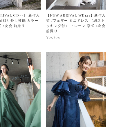
RIVAL CD77】 新作入
【NEW ARRIVAL WD123】新作入
Y 袖取り外し可能 カラー
荷 /フェザー ミニドレス （網スト
 2次会 前撮り
ッキング付） トレーン 挙式 2次会
前撮り
¥59,800