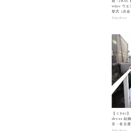
荷 /2WAY
wine ウ
挙式 2次会
¥69,800
【 CD67
dress 
京・名古
¥69,800