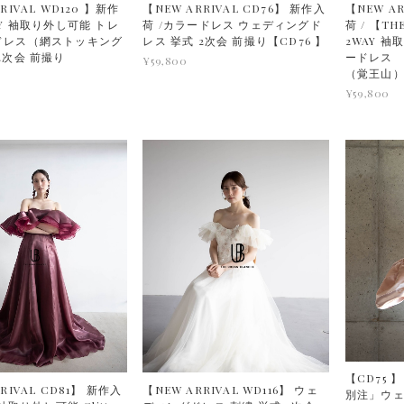
RIVAL WD120 】新作
【NEW ARRIVAL CD76】 新作入
【NEW A
AY 袖取り外し可能 トレ
荷 /カラードレス ウェディングド
荷 / 【TH
ドレス（網ストッキング
レス 挙式 2次会 前撮り【CD76 】
2WAY 袖
2次会 前撮り
ードレス
¥59,800
】
（覚王山
¥59,800
【CD75 】
RIVAL CD81】 新作入
【NEW ARRIVAL WD116】 ウェ
別注」ウェ