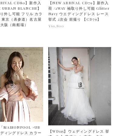
RRIVAL CD80】新作入
【NEW ARRIVAL CD79】新作入
E URBAN BLANCHE】
荷 /2WAY 袖取り外し可能 Glitter
取り外し可能 フリル カラ
Navy ウエディングドレス レース
 東京（表参道）名古屋
挙式 2次会 前撮り 【CD79】
）大阪（南船場）
¥69,800
「MAISONPOOL ×UB
【WD115】ウェディングドレス 挙
ディングドレス カラー