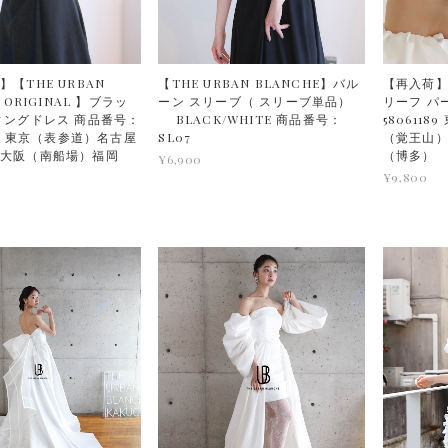
【THE URBAN
【THE URBAN BLANCHE】バル
【再入荷】
 ORIGINAL 】ブラッ
ーン スリーブ（ スリーブ単品）
リーフ パ
ィングドレス 商品番号：
BLACK/WHITE 商品番号：
580611
EW 東京（表参道）名古屋
SL07
（覚王山
）大阪（南船場）福岡
（博多）
¥6,900
¥9,800