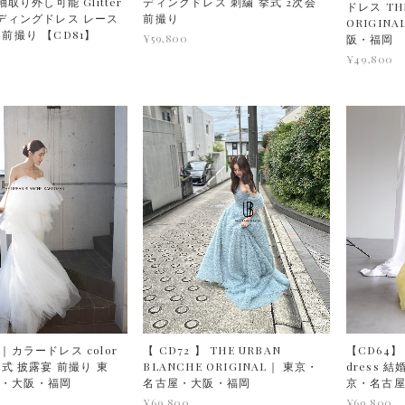
 袖取り外し可能 Glitter
ディングドレス 刺繍 挙式 2次会
ドレス THE
エディングドレス レース
前撮り
ORIGIN
 前撮り 【CD81】
¥59,800
阪・福岡
¥49,800
】｜カラードレス color
【 CD72 】 THE URBAN
【CD64】
結婚式 披露宴 前撮り 東
BLANCHE ORIGINAL｜ 東京・
dress 
屋・大阪・福岡
名古屋・大阪・福岡
京・名古
¥69,800
¥69,800