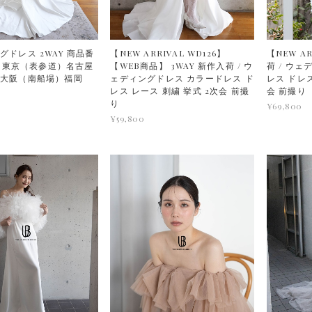
グドレス 2WAY 商品番
【NEW ARRIVAL WD126】
【NEW AR
11 東京（表参道）名古屋
【WEB商品】 3WAY 新作入荷 / ウ
荷 / ウ
）大阪（南船場）福岡
ェディングドレス カラードレス ド
レス ドレス
レス レース 刺繍 挙式 2次会 前撮
会 前撮り
り
¥69,800
¥59,800