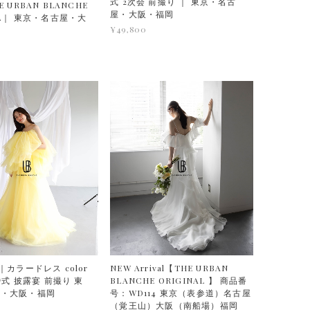
式 2次会 前撮り ｜ 東京・名古
 URBAN BLANCHE
屋・大阪・福岡
AL｜ 東京・名古屋・大
¥49,800
｜カラードレス color
NEW Arrival【THE URBAN
結婚式 披露宴 前撮り 東
BLANCHE ORIGINAL 】 商品番
屋・大阪・福岡
号：WD114 東京（表参道）名古屋
（覚王山）大阪（南船場）福岡