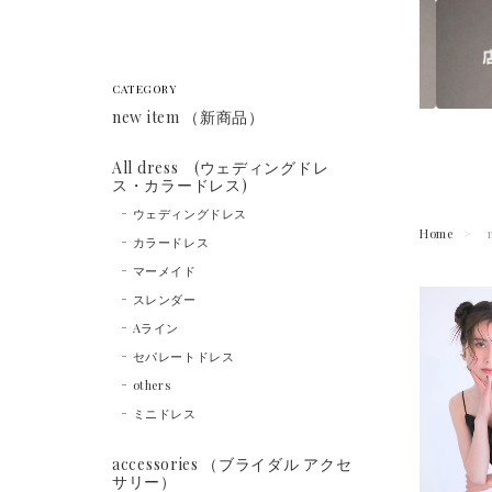
CATEGORY
new item （新商品）
All dress (ウェディングドレ
ス・カラードレス)
ウェディングドレス
Home
カラードレス
マーメイド
スレンダー
Aライン
セパレートドレス
others
ミニドレス
accessories （ブライダル アクセ
サリー）