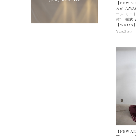
【NEW AR
入荷 /2W
ーン ミニ
付） 挙式 
【WD120
¥49,800
【NEW AR