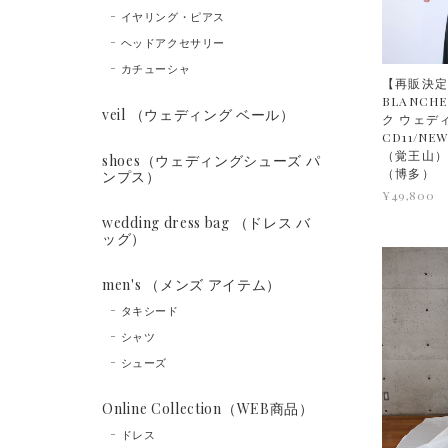
イヤリング・ピアス
ヘッドアクセサリー
カチューシャ
【再販決定】
BLANCHE
veil （ウェディング ベール）
ク ウェデ
CD11/N
（覚王山
shoes（ウェディングシューズ パ
（博多）
ンプス）
¥49,800
wedding dress bag （ドレス バ
ッグ）
men's （メンズ アイテム）
タキシード
シャツ
シューズ
Online Collection（WEB商品）
ドレス