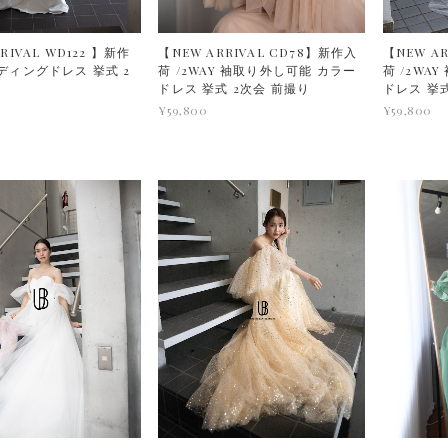
RIVAL WD122 】新作
【NEW ARRIVAL CD78】新作入
【NEW AR
ディングドレス 挙式 2
荷 /2WAY 袖取り外し可能 カラー
荷 /2WA
撮り
ドレス 挙式 2次会 前撮り
ドレス 挙式
¥59,800
¥59,800