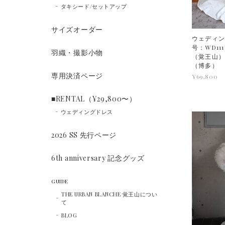
タキシード/セットアップ
サイズオーダー
ウェディン
号：WD1
羽織・撮影小物
（覚王山
（博多）
専用決済ページ
¥69,800
■RENTAL（¥29,800〜）
ウェディングドレス
2026 SS 先行ページ
6th anniversary 記念グッズ
GUIDE
THE URBAN BLANCHE 覚王山につい
て
BLOG