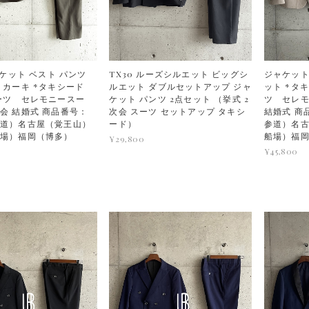
ャケット ベスト パンツ
TX30 ルーズシルエット ビッグシ
ジャケット
 カーキ *タキシード
ルエット ダブルセットアップ ジャ
ット *タ
ーツ セレモニースー
ケット パンツ 2点セット （挙式 2
ツ セレ
会 結婚式 商品番号：
次会 スーツ セットアップ タキシ
結婚式 商
道）名古屋（覚王山）
ード）
参道）名
船場）福岡（博多）
船場）福
¥29,800
¥45,800