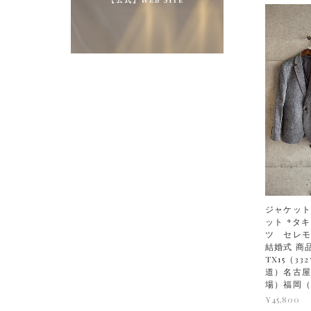
ジャケット
ット *タ
ツ セレ
結婚式 商
TX15（33
道）名古屋
場）福岡
¥45,800