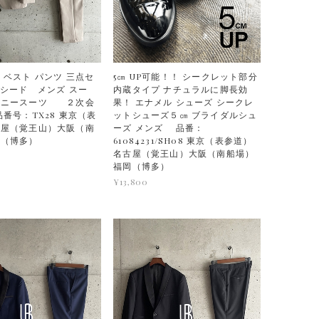
 ベスト パンツ 三点セ
5㎝ UP可能！！ シークレット部分
キシード メンズ スー
内蔵タイプ ナチュラルに脚長効
モニースーツ ２次会
果！ エナメル シューズ シークレ
品番号：TX28 東京（表
ットシューズ５㎝ ブライダルシュ
古屋（覚王山）大阪（南
ーズ メンズ 品番：
岡（博多）
61084231/SH08 東京（表参道）
名古屋（覚王山）大阪（南船場）
福岡（博多）
¥13,800