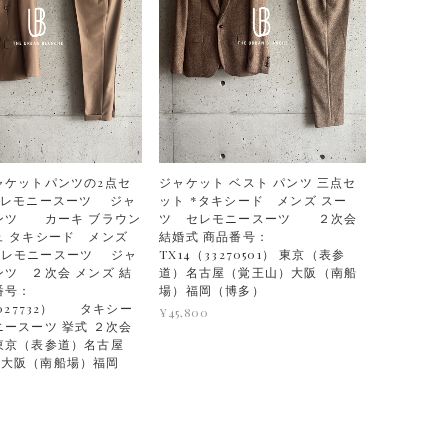
ャケットパンツの2点セ
ジャケット ベスト パンツ 三点セ
セレモニースーツ ジャ
ット *タキシード メンズ スー
ンツ カーキ ブラウン
ツ セレモニースーツ ２次会
ュ タキシード メンズ
結婚式 商品番号：
セレモニースーツ ジャ
TX14（33270501） 東京（表参
ンツ ２次会 メンズ 結
道）名古屋（覚王山）大阪（南船
番号：
場）福岡（博多）
7027732） タキシー
¥45,800
ニースーツ 挙式 ２次会
東京（表参道）名古屋
）大阪（南船場）福岡