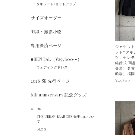
タキシード/セットアップ
サイズオーダー
羽織・撮影小物
専用決済ページ
ジャケット
ット*タキ
ツ セレ
■RENTAL（¥29,800〜）
結婚式 商品
ウェディングドレス
参道）名古
船場）福
¥45,800
2026 SS 先行ページ
6th anniversary 記念グッズ
GUIDE
THE URBAN BLANCHE 覚王山につい
て
BLOG