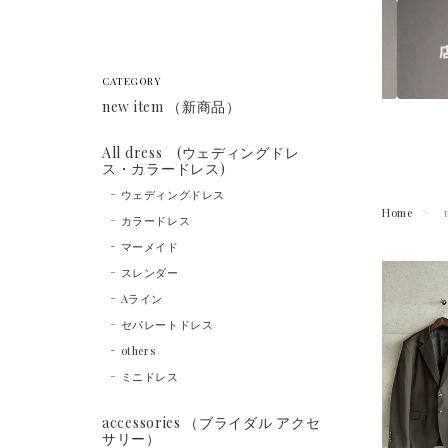
CATEGORY
new item （新商品）
All dress (ウェディングドレ
ス・カラードレス)
ウェディングドレス
Home
カラードレス
マーメイド
スレンダー
Aライン
セパレートドレス
others
ミニドレス
accessories （ブライダル アクセ
サリー）