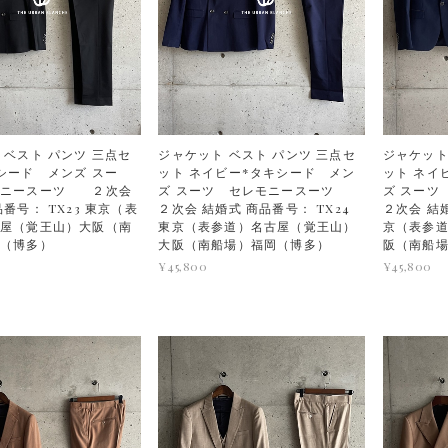
 ベスト パンツ 三点セ
ジャケット ベスト パンツ 三点セ
ジャケット
シード メンズ スー
ット ネイビー*タキシード メン
ット ネイ
モニースーツ ２次会
ズ スーツ セレモニースーツ
ズ スー
番号： TX23 東京（表
２次会 結婚式 商品番号： TX24
２次会 結婚
屋（覚王山）大阪（南
東京（表参道）名古屋（覚王山）
京（表参
岡（博多）
大阪（南船場）福岡（博多）
阪（南船
¥45,800
¥45,800