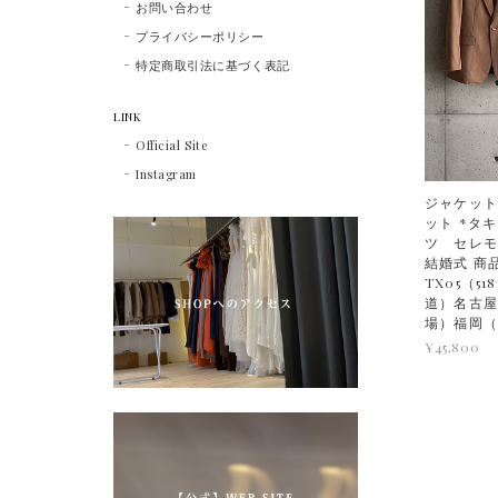
お問い合わせ
プライバシーポリシー
特定商取引法に基づく表記
LINK
Official Site
Instagram
ジャケット
ット *タ
ツ セレ
結婚式 商
TX05（51
道）名古屋
場）福岡
¥45,800