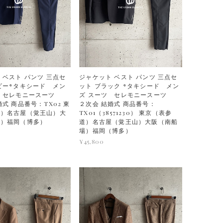
 ベスト パンツ 三点セ
ジャケット ベスト パンツ 三点セ
ビー*タキシード メン
ット ブラック *タキシード メン
ツ セレモニースーツ
ズ スーツ セレモニースーツ
式 商品番号：TX02 東
２次会 結婚式 商品番号：
道）名古屋（覚王山）大
TX01（38571230） 東京（表参
場）福岡（博多）
道）名古屋（覚王山）大阪（南船
場）福岡（博多）
¥45,800