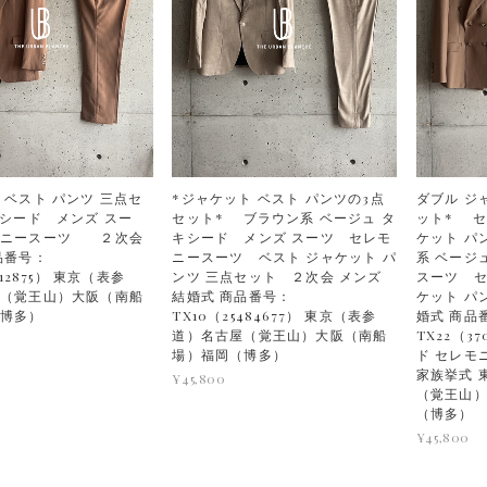
 ベスト パンツ 三点セ
*ジャケット ベスト パンツの3点
ダブル ジ
キシード メンズ スー
セット* ブラウン系 ベージュ タ
ット* 
モニースーツ ２次会
キシード メンズ スーツ セレモ
ケット パ
品番号：
ニースーツ ベスト ジャケット パ
系 ベージ
812875） 東京（表参
ンツ 三点セット ２次会 メンズ
スーツ 
（覚王山）大阪（南船
結婚式 商品番号：
ケット パ
（博多）
TX10（25484677） 東京（表参
婚式 商品
道）名古屋（覚王山）大阪（南船
TX22（3
場）福岡（博多）
ド セレモ
家族挙式 
¥45,800
（覚王山
（博多）
¥45,800