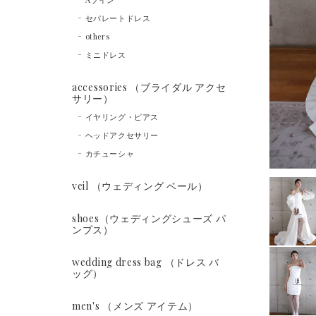
セパレートドレス
others
ミニドレス
accessories （ブライダル アクセ
サリー）
イヤリング・ピアス
ヘッドアクセサリー
カチューシャ
veil （ウェディング ベール）
shoes（ウェディングシューズ パ
ンプス）
wedding dress bag （ドレス バ
ッグ）
men's （メンズ アイテム）