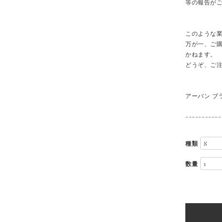
等の報告が
このような
万が一、ご
かねます。
どうぞ、ご
アーバン ブ
-----------
種類
数量