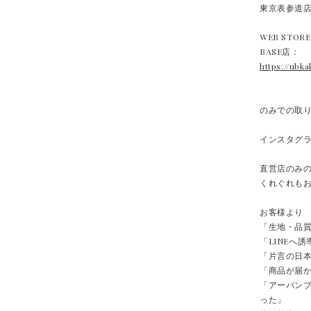
東京表参道
WEB STOR
BASE店：
https://ubka
のみでの取
インスタグラム
直営店のみ
くれぐれも
お客様より
「生地・品
「LINEへ
「片言の日
「商品が届
「アーバン
った」