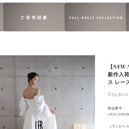
【NEW 
新作入荷
ス レー
¥59,800
商品番号： 【
3WAY DR
（ワンピー