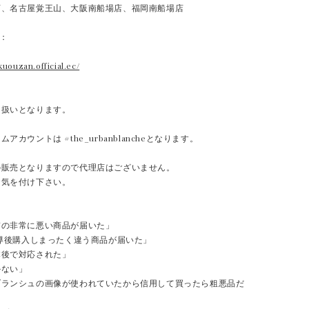
店、名古屋覚王山、大阪南船場店、福岡南船場店
E：
kuouzan.official.ec/
り扱いとなります。
アカウントは #the_urbanblancheとなります。
の販売となりますので代理店はございません。
お気を付け下さい。
質の非常に悪い商品が届いた」
誘導後購入しまったく違う商品が届いた」
本後で対応された」
かない」
ブランシュの画像が使われていたから信用して買ったら粗悪品だ