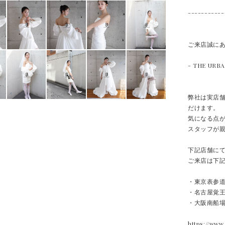
-----------
ご来店誠に
- THE URB
弊社は実店
だけます。
気になる点
スタッフが親
下記店舗に
ご来店は下記
・東京表参
・名古屋覚
・大阪南船
https://ww