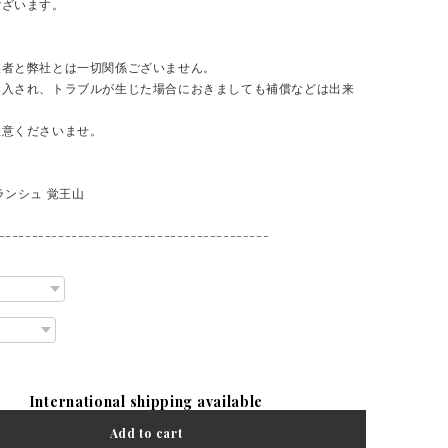
ございます。
業者と弊社とは一切関係ございません。
購入され、トラブルが生じた場合におきましても補償などは出来
注意くださいませ。
ランシュ 覚王山
-----------------------------------------
International shipping available
Add to cart