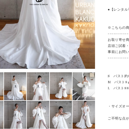
●【レンタル
※こちらの
-----------
お取り寄せ
店頭ご試着
事前にお問
-----------
S バスト約
M バスト8
L バスト8
・サイズオー
ご不明な点