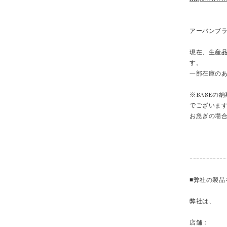
アーバンブ
現在、生産品
す。
一部在庫の
※BASEの
でございま
お急ぎの場
-----------
■弊社の製
弊社は、
店舗：