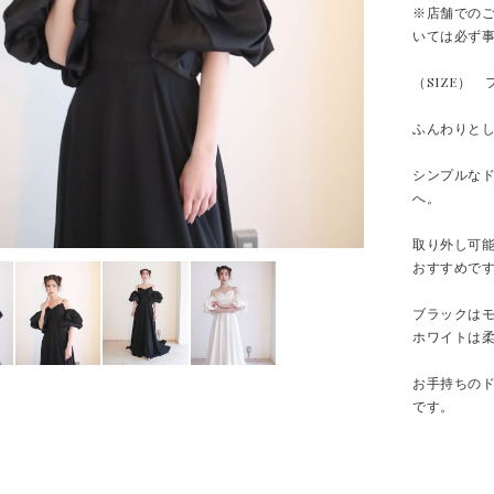
※店舗での
いては必ず
（SIZE） 
ふんわりとし
シンプルな
へ。
取り外し可
おすすめで
ブラックは
ホワイトは
お手持ちの
です。