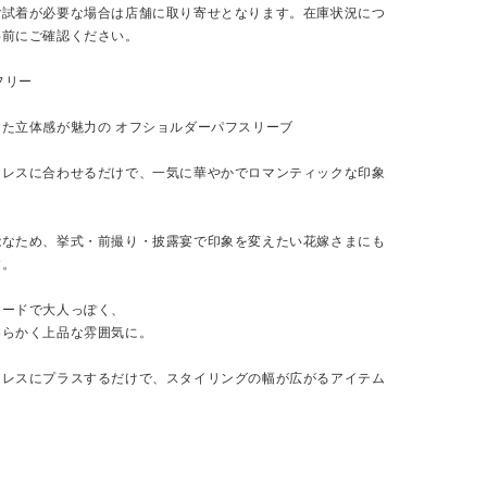
ご試着が必要な場合は店舗に取り寄せとなります。在庫状況につ
事前にご確認ください。
フリー
た立体感が魅力の オフショルダーパフスリーブ
ドレスに合わせるだけで、一気に華やかでロマンティックな印象
能なため、挙式・前撮り・披露宴で印象を変えたい花嫁さまにも
す。
モードで大人っぽく、
柔らかく上品な雰囲気に。
ドレスにプラスするだけで、スタイリングの幅が広がるアイテム