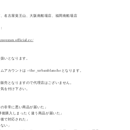
店、名古屋覚王山、大阪南船場店、福岡南船場店
E：
kuouzan.official.ec/
り扱いとなります。
アカウントは #the_urbanblancheとなります。
の販売となりますので代理店はございません。
お気を付け下さい。
質の非常に悪い商品が届いた」
誘導後購入しまったく違う商品が届いた」
本後で対応された」
かない」