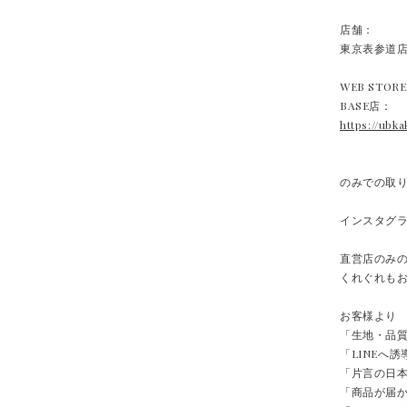
店舗：
東京表参道
WEB STOR
BASE店：
https://ubka
のみでの取
インスタグラム
直営店のみ
くれぐれも
お客様より
「生地・品
「LINEへ
「片言の日
「商品が届