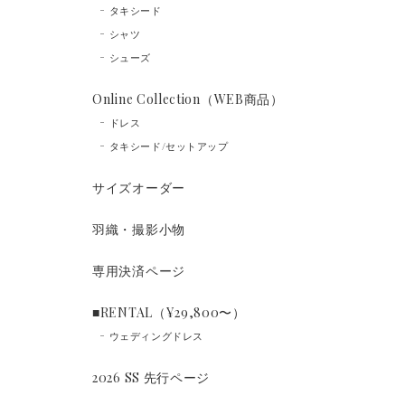
タキシード
シャツ
シューズ
Online Collection（WEB商品）
ドレス
タキシード/セットアップ
サイズオーダー
羽織・撮影小物
専用決済ページ
■RENTAL（¥29,800〜）
ウェディングドレス
2026 SS 先行ページ