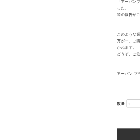
「アーバン
った」
等の報告が
このような
万が一、ご
かねます。
どうぞ、ご
アーバン ブ
-----------
数量