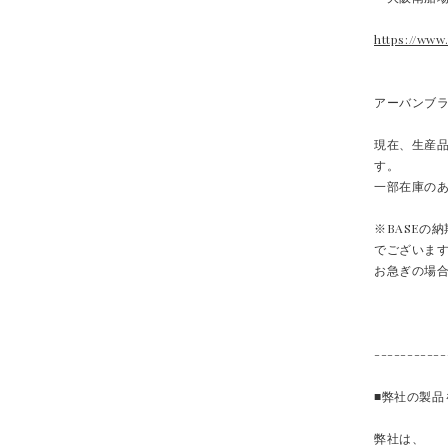
https://ww
アーバンブ
現在、生産品
す。
一部在庫の
※BASEの
でございま
お急ぎの場
-----------
■弊社の製
弊社は、