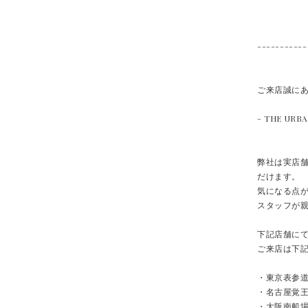
-----------
ご来店誠に
- THE URB
弊社は実店
だけます。
気になる点
スタッフが親
下記店舗に
ご来店は下記
・東京表参
・名古屋覚
・大阪南船